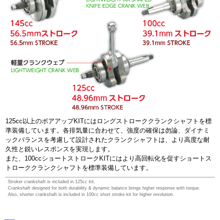
125cc以上のボアアップKITにはロングストローククランクシャフトを標
準装備しています。各排気量に合わせて、強度の確保は勿論、ダイナミ
ックバランスを考慮して設計されたクランクシャフトは、より高度な耐
久性と鋭いレスポンスを実現します。
また、100ccショートストロークKITにはより高回転化を促すショートス
トローククランクシャフトを標準装備しています。
Stroker crankshaft is included in 125cc kit.
Crankshaft designed for both durability & dynamic balance brings higher response with torque.
Also, shorter crankshaft is included in 100cc short stroke kit for higher revolution.