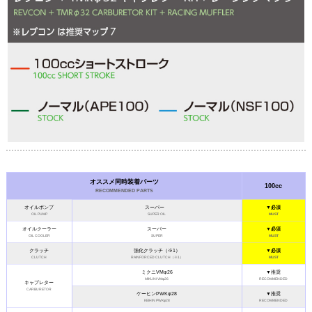
オススメ同時装着パーツ
100cc
RECOMMENDED PARTS
オイルポンプ
スーパー
▼必須
OIL PUMP
SUPER OIL
MUST
オイルクーラー
スーパー
▼必須
OIL COOLER
SUPER
MUST
クラッチ
強化クラッチ（※1）
▼必須
CLUTCH
RAINFORCED CLUTCH（※1）
MUST
ミクニVMφ26
▼推奨
MIKUNI VMφ26
RECOMMENDED
キャブレター
CARBURETOR
ケーヒンPWKφ28
▼推奨
KEIHIN PWKφ28
RECOMMENDED