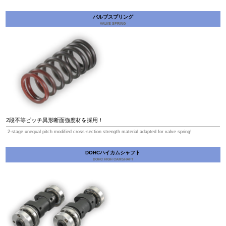
バルブスプリング
VALVE SPRING
2段不等ピッチ異形断面強度材を採用！
2-stage unequal pitch modified cross-section strength material adapted for valve spring!
DOHCハイカムシャフト
DOHC HIGH CAMSHAFT