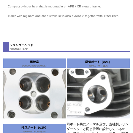
Compact cylinder heat that is mountable on APE / XR motard frame.
100cc with big bore and short stroke kit is also available together with 125/145cc.
シリンダーヘッド
CYLINDER HEAD
燃焼室
吸気ポート（φ26）
COMBUSTION CHAMBER
INTAKE PORT (φ26)
両ポート共にノーマル及び、当社製シリン
排気ポート（φ20）
ダーヘッドと同じ位置に設計しているの
EXHAUST PORT (φ20)