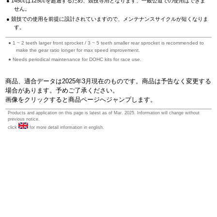
145ccは125ccを超過するため、競技専用となります、一般公道での使用はできま
せん。
競技での使用を前提に設計されていますので、メンテナンスサイクルが短くなりま
す。
1 ~ 2 teeth larger front sprocket / 3 ~ 5 teeth smaller rear sprocket is recommended to
make the gear ratio longer for max speed improvement.
Needs periodical maintenance for DOHC kits for race use.
商品、適合データは2025年3月現在のものです。商品は予告なく変更する
場合があります。予めご了承ください。
画像をクリックすると商品ページへジャンプします。
Products and application on this page is latest as of Mar. 2025. Information will change without
previous notice.
click
for more detail information in english.