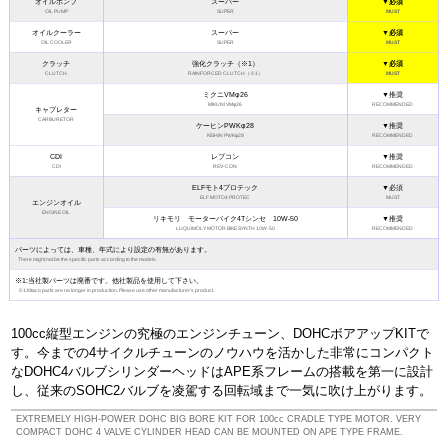
オイルポンプ
スーパー
▼必須
OIL PUMP
SUPER
MUST
オイルクーラー
スーパー
▼必須
OIL COOLER
SUPER
MUST
クラッチ
強化クラッチ（※1）
▼必須
CLUTCH
RAINFORCED CLUTCH（※1）
MUST
ミクニVMφ26
▼推奨
MIKUNI VMφ26
RECOMMENDED
キャブレター
CARBURETOR
ケーヒンPWKφ28
▼推奨
KEIHIN PWKφ28
RECOMMENDED
CDI
レブコン
▼推奨
CDI
REV-CON
RECOMMENDED
ELFモト4プロテック
▼必須
ELF MOTO4 PROTEC
MUST
エンジンオイル
ENGINE OIL
リキモリ モーターバイク4Tシンセ 10W-50
▼推奨
LUQUIMOLY MOTOR BIKE SYNTH 10W-50
RECOMMENDED
パーツによっては、車種、年式により設定の有無があります。
There might not be the specific parts according to the models.
※1:当社製パーツは廃番です。他社製品を使用して下さい。
※1:Kitaco parts are no longer in production. Please use other manufacturer's product.
100cc縦型エンジンの究極のエンジンチューン、DOHCボアアップKITで
す。今までの4サイクルチューンのノウハウを活かした非常にコンパクト
なDOHC4バルブシリンダーヘッドはAPE系フレームの搭載を第一に設計
し、従来のSOHC2バルブを凌駕する回転域まで一気に吹け上がります。
EXTREMELY HIGH-POWER DOHC BIG BORE KIT FOR 100cc CRADLE TYPE MOTOR. VERY
COMPACT DOHC 4 VALVE CYLINDER HEAD CAN BE MOUNTED ON APE TYPE FRAME.