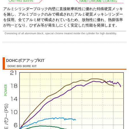
アルミシリンダーブロック内壁に直接耐摩耗性に優れた特殊硬質メッキ
を施し、アルミブロックのみで構成されたアルミ硬質メッキシリンダー
を採用。全てアルミ材で構成されているため、放熱性に優れ、熱膨張率
が均一となり、ひずみ等が発生しにくく安定した性能を発揮します。
Consisting of all aluminum block, special chrome treated inside the cylinder for high durability.
DOHCボアアップKIT
DOHC BIG BORE KIT