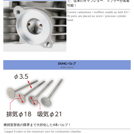
で、従来のキャブレター、マフラーが装着
可能！
Current carburetors / mufflers usable as both EX /
IN ports are placed as stock / previous cylinder
head.
DOHCバルブ
DOHC VALVE
燃焼室形状の限界まで大径化した4本バルブ！
Larged 4-valve to the maximum size for combustion chamber