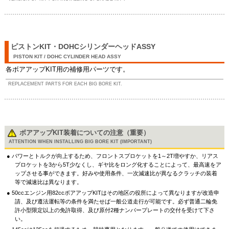
ピストンKIT・DOHCシリンダーヘッドASSY
PISTON KIT / DOHC CYLINDER HEAD ASSY
各ボアアップKIT用の補修用パーツです。
REPLACEMENT PARTS FOR EACH BIG BORE KIT.
ボアアップKIT装着についての注意（重要）
ATTENTION WHEN INSTALLING BIG BORE KIT (IMPORTANT)
パワーとトルクが向上するため、フロントスプロケットを1～2T増やすか、リアス
プロケットを3から5T少なくし、ギヤ比をロング化することによって、最高速をア
ップさせる事ができます。好みや使用条件、一次減速比が異なるクラッチの装着
等で減速比は異なります。
50ccエンジン用82ccボアアップKITはその地区の役所によって異なりますが改造申
請、及び遵法運転等の条件を満たせば一般公道走行が可能です。必ず普通二輪免
許小型限定以上の免許取得、及び原付2種ナンバープレートの交付を受けて下さ
い。