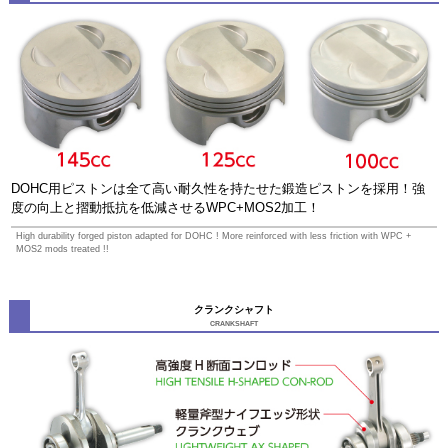
DOHC用ピストンは全て高い耐久性を持たせた鍛造ピストンを採用！強
度の向上と摺動抵抗を低減させるWPC+MOS2加工！
High durability forged piston adapted for DOHC ! More reinforced with less friction with WPC +
MOS2 mods treated !!
クランクシャフト
CRANKSHAFT