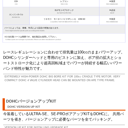
CDI
レブコン
▼推奨
CDI
REV-CON
RECOMMENDED
ELFモト4プロテック
▼必須
ELF MOTO4 PROTEC
MUST
エンジンオイル
ENGINE OIL
リキモリ モーターバイク4Tシンセ 10W-50
▼推奨
LUQUIMOLY MOTOR BIKE SYNTH 10W-50
RECOMMENDED
パーツによっては、車種、年式により設定の有無があります。
There might not be the specific parts according to the models.
※2:当社製パーツは廃番です。他社製品を使用して下さい。
※2:Kitaco parts are no longer in production. Please use other manufacturer's product.
レースレギュレーションに合わせて排気量は100ccのままパワーアップ。
DOHCシリンダーヘッドと専用のピストンに加え、ボア径の拡大とショ
ートストローク化により超高回転域までパワーが持続する幅広いパワー
バンド特性が魅力です。
EXTREMELY HIGH-POWER DOHC BIG BORE KIT FOR 100cc CRADLE TYPE MOTOR. VERY
COMPACT DOHC 4 VALVE CYLINDER HEAD CAN BE MOUNTED ON APE TYPE FRAME.
DOHCバージョンアップKIT
DOHC VERSION UP KIT
今装着しているULTRA-SE、SE-PROボアアップKITをDOHCに。 共用パ
ーツを省き、バージョンアップに必要なパーツを全てパッキング。
VERSION UP KIT FOR INSTALLING UPGRADE KIT .