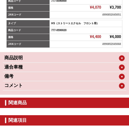
商品コード
777-0590000
¥4,070
¥3,700
価格
JANコード
4990852045051
タイプ
HS（ストリートエクセル フロント用）
商品コード
777-0590020
¥4,400
¥4,000
価格
JANコード
4990852045068
商品説明
▼
適合車種
▼
備考
▼
コメント
▼
関連商品
関連項目