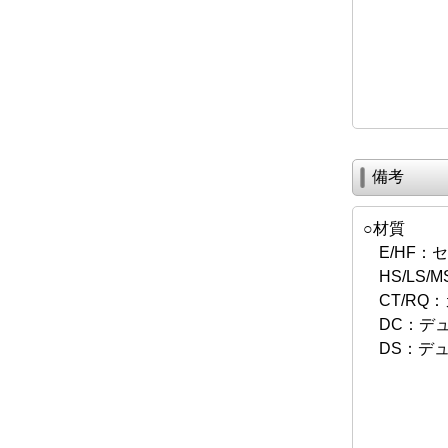
備考
○材質
E/HF：
HS/LS/M
CT/RQ
DC：デュ
DS：デュ