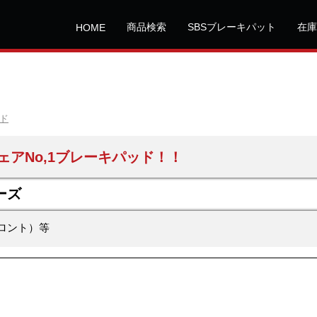
商品検索
SBSブレーキパット
在庫
HOME
ッド
ェアNo,1ブレーキパッド！！
ーズ
フロント）等