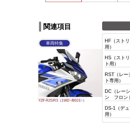
関連項目
HF（スト
車両特集
用）
HS（スト
ト用）
RST（レ
ト専用）
DC（レー
ン フロン
YZF-R25/R3（1WD~/B021~）
DS-1（
用）