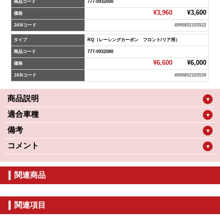
商品コード
777-0932000
¥3,960
¥3,600
価格
JANコード
4990852103522
タイプ
RQ（レーシングカーボン フロント/リア用）
商品コード
777-0932080
¥6,600
¥6,000
価格
JANコード
4990852103539
商品説明
▼
適合車種
▼
備考
▼
コメント
▼
関連商品
関連項目